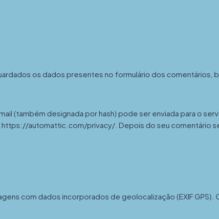
guardados os dados presentes no formulário dos comentários, 
il (também designada por hash) pode ser enviada para o serviço G
 https://automattic.com/privacy/. Depois do seu comentário ser a
imagens com dados incorporados de geolocalização (EXIF GPS). 